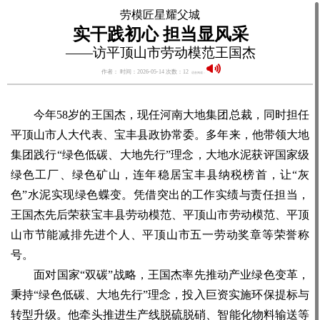
劳模匠星耀父城
实干践初心 担当显风采
——访平顶山市劳动模范王国杰
作者： 时间：2026-05-14 次数：12
语音阅读：
今年58岁的王国杰，现任河南大地集团总裁，同时担任
平顶山市人大代表、宝丰县政协常委。多年来，他带领大地
集团践行“绿色低碳、大地先行”理念，大地水泥获评国家级
绿色工厂、绿色矿山，连年稳居宝丰县纳税榜首，让“灰
色”水泥实现绿色蝶变。凭借突出的工作实绩与责任担当，
王国杰先后荣获宝丰县劳动模范、平顶山市劳动模范、平顶
山市节能减排先进个人、平顶山市五一劳动奖章等荣誉称
号。
面对国家“双碳”战略，王国杰率先推动产业绿色变革，
秉持“绿色低碳、大地先行”理念，投入巨资实施环保提标与
转型升级。他牵头推进生产线脱硫脱硝、智能化物料输送等