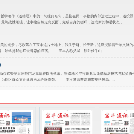
哲学著作《道德经》中的一句经典名句，是指在同一事物的内部运动过程中，道按照
最终战胜刚强，让事物自然走向反面，完成自身的循环，达成新的和谐状态，...
最美的光景，尽数落在了宝丰这片土地上。我生于斯、长于斯，这座浸润着千年文脉的
，始终是我心底最眷恋的归宿。 宝丰古称父城，静卧伏牛山...
冠
启动仪式暨第五届鞭陀龙邀请赛圆满落幕。铁路地区空竹舞龙队凭借精湛技艺与默契协
，为辖区群众文化建设再添亮眼殊荣。 本次邀请赛是我市规格较高、...
 劳动的号子以原始的野性 唱得大地轰鸣 唱得人心滚烫 这奋进的劳动之歌 将湿漉
神，坚决杜绝公车私用、违规用车等行为，切实提升公务用车管理规范化、精细化水