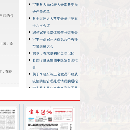
宝丰县人民代表大会常务委员
会任免名单
自己的包
县十五届人大常委会举行第五
十八次会议
30多家主流媒体聚焦马街书会
宝丰一高召开庆祝第39个教师
小城，既
节暨表彰大会
棉枣，春末夏初的美味记忆
县医疗健康集团中医院名医推
介
作，在参
关于李晓彤等三名党员不服从
疫情防控管理处理情况的通报
宝丰县人民代表大会常务委员
会任免名单
漉的汗水和
宝丰县第十六届人民代表大会
第二次会议公告
韩庄村：一块神奇土地的古今
传奇
平，连日