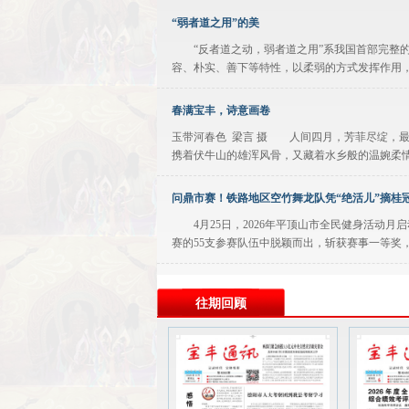
“弱者道之用”的美
“反者道之动，弱者道之用”系我国首部完整的
容、朴实、善下等特性，以柔弱的方式发挥作用，
春满宝丰，诗意画卷
玉带河春色 梁言 摄 人间四月，芳菲尽绽，
携着伏牛山的雄浑风骨，又藏着水乡般的温婉柔情
问鼎市赛！铁路地区空竹舞龙队凭“绝活儿”摘桂
4月25日，2026年平顶山市全民健身活动月
赛的55支参赛队伍中脱颖而出，斩获赛事一等奖
迎“五一”
往期回顾
世上最雄浑的乐章，是劳动的号声 在五月的大地上
共同信念 拧成一个坚定不...
规范公务用车 涵养优良作风
为深入贯彻落实中央八项规定及其实施细则精