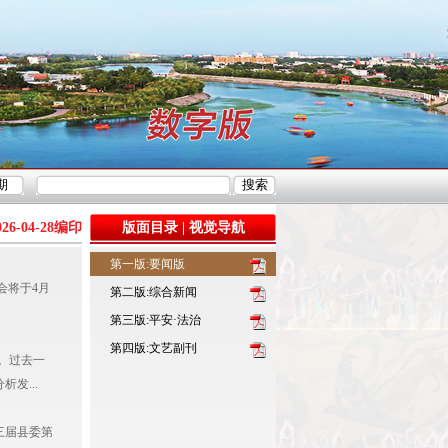
026-04-28
编印
版面目录
|
视觉导航
第一版:要闻版
会将于4月
第二版:综合新闻
第三版:平安·法治
第四版:文艺副刊
。过去一
发...
三届县委第