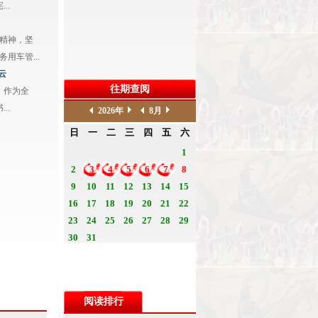
..
精神，坚
用车管...
云
往期查阅
，作为全
..
阅读排行